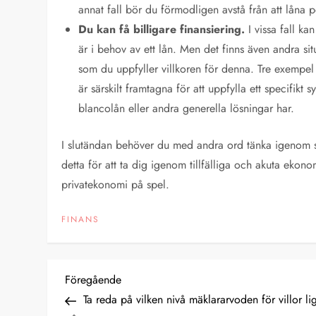
annat fall bör du förmodligen avstå från att låna pe
Du kan få billigare finansiering.
I vissa fall kan
är i behov av ett lån. Men det finns även andra sit
som du uppfyller villkoren för denna. Tre exempel
är särskilt framtagna för att uppfylla ett specifikt
blancolån eller andra generella lösningar har.
I slutändan behöver du med andra ord tänka igenom sa
detta för att ta dig igenom tillfälliga och akuta ekon
privatekonomi på spel.
FINANS
I
Föregående
Föregående
inlägg
Ta reda på vilken nivå mäklararvoden för villor li