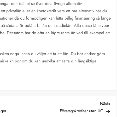
ngar och istället se över dina övriga alternativ.
 ett privatlån eller en kontokredit vara ett bra alternativ när du
uationer då du förmodligen kan hitta billig finansiering så länge
 på sådana är bolån, billån och studielån. Alla dessa lånetyper
 syfte. Dessutom har de ofta en lägre ränta än vad till exempel ett
ken noga innan du väljer att ta ett lån. Du bör endast göra
omiska knipor om du kan undvika att sätta din långsiktiga
Näs
Nästa
inlä
gger
Företagskrediter utan UC