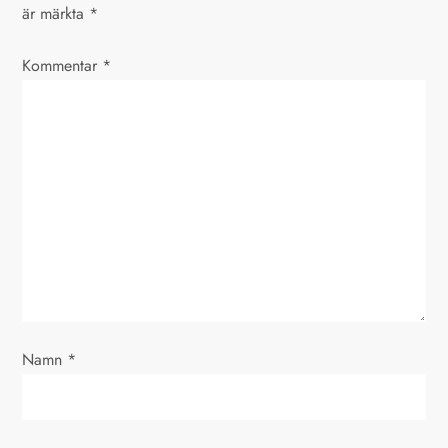
är märkta
*
g
Kommentar
s
*
n
a
v
i
g
e
Namn
*
r