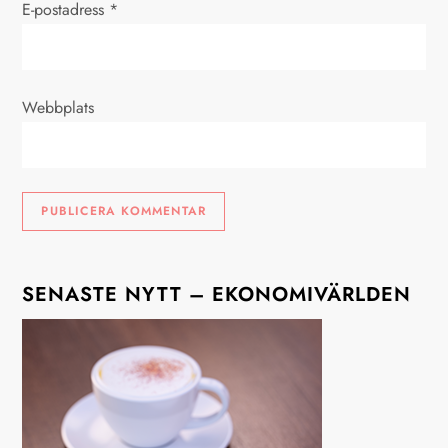
i
E-postadress
*
n
g
Webbplats
SENASTE NYTT – EKONOMIVÄRLDEN