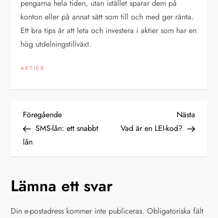
pengarna hela tiden, utan istället sparar dem på
konton eller på annat sätt som till och med ger ränta.
Ett bra tips är att leta och investera i aktier som har en
hög utdelningstillväxt.
AKTIER
I
Föregående
Nästa
Föregående
Nästa
inlägg
inlägg
SMS-lån: ett snabbt
Vad är en LEI-kod?
n
lån
l
Lämna ett svar
ä
g
Din e-postadress kommer inte publiceras.
Obligatoriska fält